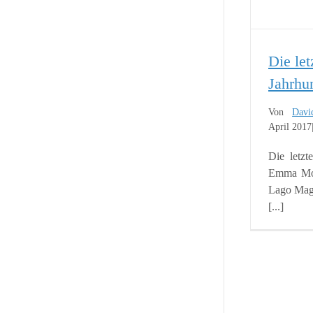
Die let
Jahrhu
Von
Davi
April 2017
Die letzt
Emma Mora
Lago Magg
[...]