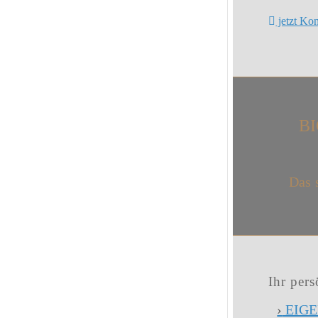
jetzt Ko
B
Das 
Ihr per
›
EIGE