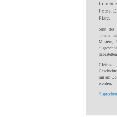
In mein
Fotos, 
Platz.
Sinn des 
Thema mit 
Mustern, K
ausgeschni
gebastelten
Gleichzei
Geschichte
mit am Com
werden.
sprechen