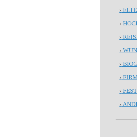
›
ELTE
›
HOCH
›
REI
›
WUN
›
BIOG
›
FIRM
›
FEST
›
AND