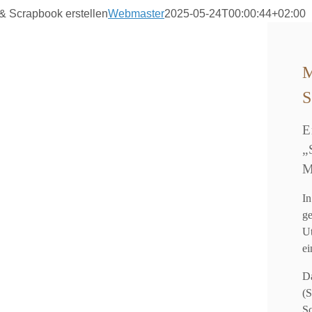
& Scrapbook erstellen
Webmaster
2025-05-24T00:00:44+02:00
E
„
M
I
g
U
ei
D
(
S