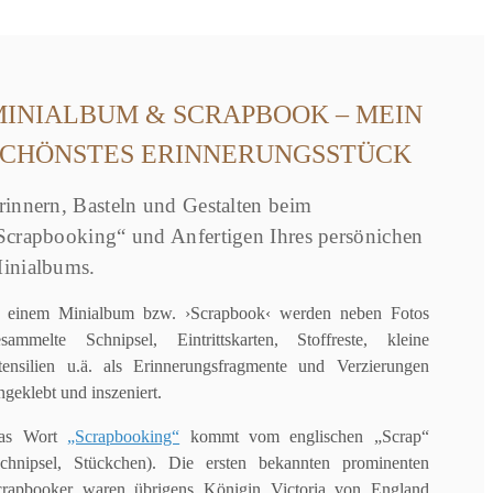
MINIALBUM & SCRAPBOOK – MEIN
SCHÖNSTES ERINNERUNGSSTÜCK
rinnern, Basteln und Gestalten beim
Scrapbooking“ und Anfertigen Ihres persönichen
inialbums.
n einem Minialbum bzw. ›Scrapbook‹ werden neben Fotos
esammelte Schnipsel, Eintrittskarten, Stoffreste, kleine
tensilien u.ä. als Erinnerungsfragmente und Verzierungen
ngeklebt und inszeniert.
as Wort
„Scrapbooking“
kommt vom englischen „Scrap“
Schnipsel, Stückchen). Die ersten bekannten prominenten
crapbooker waren übrigens Königin Victoria von England