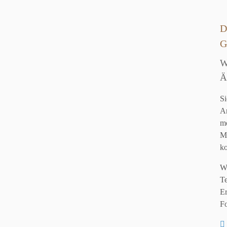
D
G
W
Ä
Si
A
m
M
k
W
T
Er
Fo