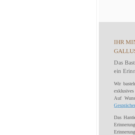
IHR M
GALLU
Das Baste
ein Erin
Wir baste
exklusives
Auf Wuns
Gespräche
Das Hanti
Erinneru
Erinnerun