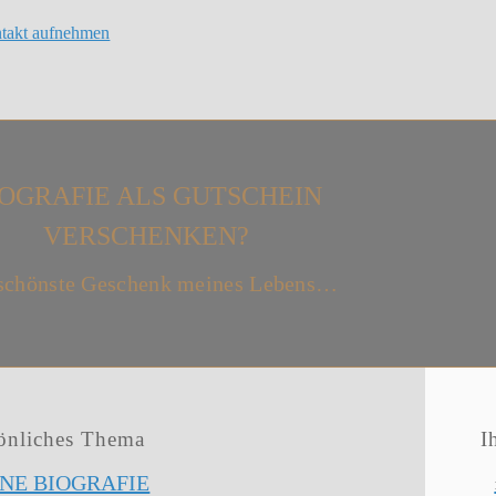
ntakt aufnehmen
IOGRAFIE ALS GUTSCHEIN
VERSCHENKEN?
schönste Geschenk meines Lebens…
sönliches Thema
I
NE BIOGRAFIE